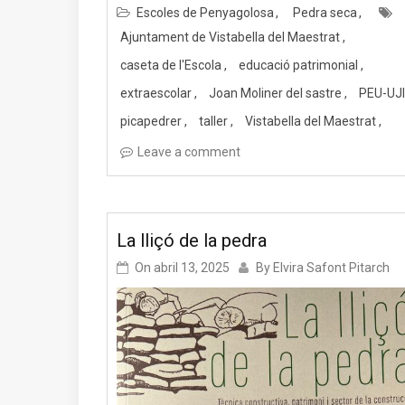
Escoles de Penyagolosa
Pedra seca
Ajuntament de Vistabella del Maestrat
caseta de l'Escola
educació patrimonial
extraescolar
Joan Moliner del sastre
PEU-UJI
picapedrer
taller
Vistabella del Maestrat
Leave a comment
La lliçó de la pedra
On
abril 13, 2025
By
Elvira Safont Pitarch