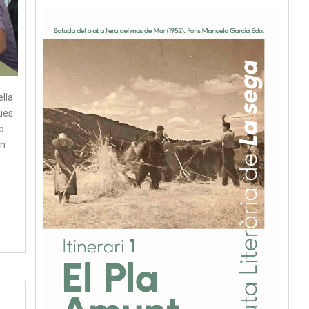
lla
ues:
b
an