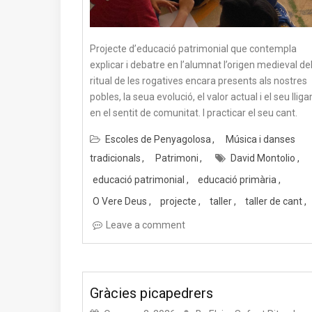
Projecte d’educació patrimonial que contempla
explicar i debatre en l’alumnat l’origen medieval de
ritual de les rogatives encara presents als nostres
pobles, la seua evolució, el valor actual i el seu llig
en el sentit de comunitat. I practicar el seu cant.
Escoles de Penyagolosa
Música i danses
tradicionals
Patrimoni
David Montolio
educació patrimonial
educació primària
O Vere Deus
projecte
taller
taller de cant
Leave a comment
Gràcies picapedrers