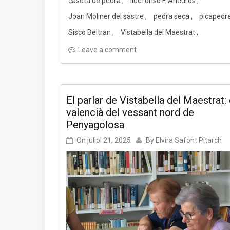
caseta de pedra
Ildefonso F. Aneuros
Joan Moliner del sastre
pedra seca
picapedr
Sisco Beltran
Vistabella del Maestrat
Leave a comment
El parlar de Vistabella del Maestrat: 
valencià del vessant nord de
Penyagolosa
On
juliol 21, 2025
By
Elvira Safont Pitarch