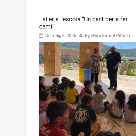
Taller a l’escola “Un cant per a fer
camí”
On
maig 8, 2026
By
Elvira Safont Pitarch