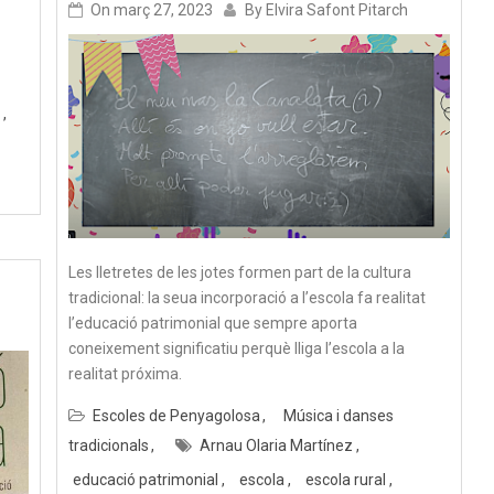
On
març 27, 2023
By
Elvira Safont Pitarch
Les lletretes de les jotes formen part de la cultura
tradicional: la seua incorporació a l’escola fa realitat
l’educació patrimonial que sempre aporta
coneixement significatiu perquè lliga l’escola a la
realitat próxima.
Escoles de Penyagolosa
Música i danses
tradicionals
Arnau Olaria Martínez
educació patrimonial
escola
escola rural