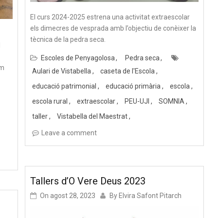
El curs 2024-2025 estrena una activitat extraescolar
els dimecres de vesprada amb l’objectiu de conèixer la
tècnica de la pedra seca.
l
Escoles de Penyagolosa
Pedra seca
am
Aulari de Vistabella
caseta de l'Escola
educació patrimonial
educació primària
escola
escola rural
extraescolar
PEU-UJI
SOMNIA
taller
Vistabella del Maestrat
Leave a comment
Tallers d’O Vere Deus 2023
On
agost 28, 2023
By
Elvira Safont Pitarch