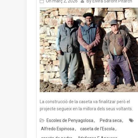
On
març 2, 2026
By
Elvira Safont Pitarch
La construcció de la caseta va finalitzar però el
projecte segueix en la millora dels seus voltants.
Escoles de Penyagolosa
Pedra seca
Alfredo Espinosa
caseta de l'Escola