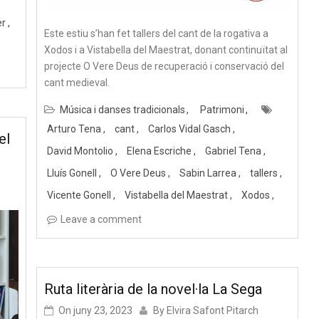
er
Este estiu s’han fet tallers del cant de la rogativa a
Xodos i a Vistabella del Maestrat, donant continuïtat al
projecte O Vere Deus de recuperació i conservació del
cant medieval.
Música i danses tradicionals
Patrimoni
Arturo Tena
cant
Carlos Vidal Gasch
el
David Montolio
Elena Escriche
Gabriel Tena
Lluís Gonell
O Vere Deus
Sabin Larrea
tallers
Vicente Gonell
Vistabella del Maestrat
Xodos
Leave a comment
Ruta literària de la novel·la La Sega
On
juny 23, 2023
By
Elvira Safont Pitarch