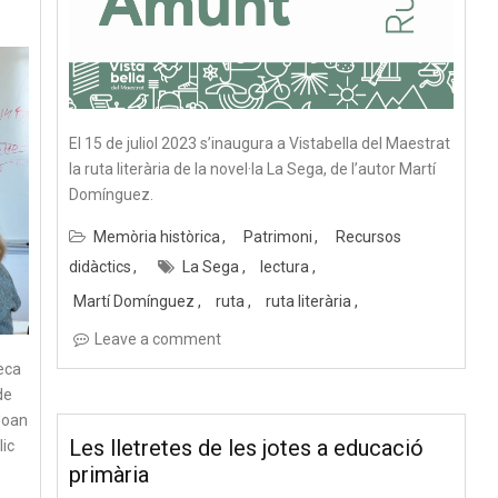
El 15 de juliol 2023 s’inaugura a Vistabella del Maestrat
la ruta literària de la novel·la La Sega, de l’autor Martí
Domínguez.
Memòria històrica
Patrimoni
Recursos
didàctics
La Sega
lectura
Martí Domínguez
ruta
ruta literària
Leave a comment
seca
de
 Joan
Les lletretes de les jotes a educació
lic
primària