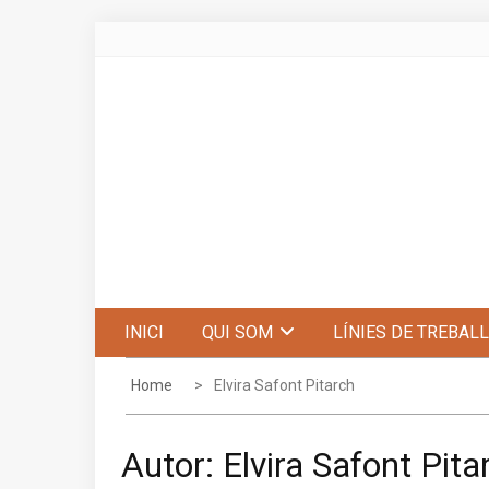
Skip
to
content
Centre d'Estudis de Penyagolosa
INICI
QUI SOM
LÍNIES DE TREBALL
Home
Elvira Safont Pitarch
Autor:
Elvira Safont Pita