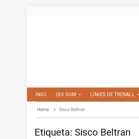
Skip
to
content
Centre d'Estudis de Penyagolosa
INICI
QUI SOM
LÍNIES DE TREBALL
Home
Sisco Beltran
Etiqueta:
Sisco Beltran