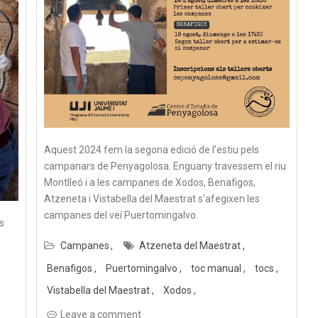
Aquest 2024 fem la segona edició de l’estiu pels
campanars de Penyagolosa. Enguany travessem el riu
Montlleó i a les campanes de Xodos, Benafigos,
Atzeneta i Vistabella del Maestrat s’afegixen les
campanes del veí Puertomingalvo.
s
Campanes
Atzeneta del Maestrat
Benafigos
Puertomingalvo
toc manual
tocs
Vistabella del Maestrat
Xodos
Leave a comment