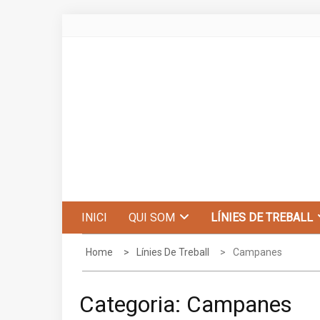
Skip
to
content
Centre d'Estudis de Penyagolosa
INICI
QUI SOM
LÍNIES DE TREBALL
Home
Línies De Treball
Campanes
Categoria:
Campanes