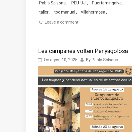
Pablo Solsona
PEU-UJI
Puertomingalvo
taller
toc manual
Villahermosa
Leave a comment
Les campanes volten Penyagolosa
On
agost 10, 2025
By
Pablo Solsona