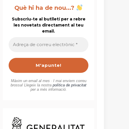
Què hi ha de nou...?
Subscriu-te al butlletí per a rebre
les novetats directament al teu
email.
Adreça
de
correu
electrònic
*
Màxim un email al mes · I mai enviem correu
brossa! Llegeix la nostra
política de privacitat
per a més informació.