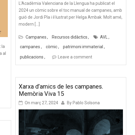
L’Acadèmia Valenciana de la Llengua ha publicat el
2024 un còmic sobre el toc manual de campanes, amb
guió de Jordi Pla i il·lustrat per Helga Ambak. Molt amé,
modern […]
Campanes
Recursos didàctics
AVL
 la
campanes
còmic
patrimoni immaterial
a al
publicacions
Leave a comment
Xarxa d’amics de les campanes.
Memòria Viva 15
On
març 27, 2024
By
Pablo Solsona