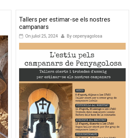
Tallers per estimar-se els nostres
campanars
On
juliol 25, 2024
By
cepenyagolosa