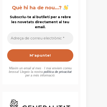
Què hi ha de nou...?
Subscriu-te al butlletí per a rebre
les novetats directament al teu
email.
Adreça
de
correu
electrònic
*
Màxim un email al mes · I mai enviem correu
brossa! Llegeix la nostra
política de privacitat
per a més informació.