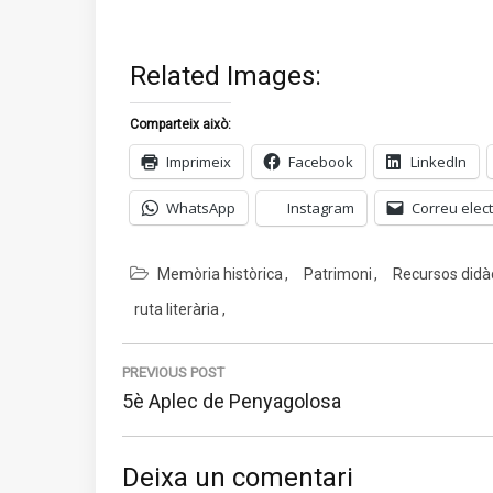
Related Images:
Comparteix això:
Imprimeix
Facebook
LinkedIn
WhatsApp
Instagram
Correu elect
Memòria històrica
Patrimoni
Recursos didà
ruta literària
Navegació
d'entrades
PREVIOUS POST
Previous
5è Aplec de Penyagolosa
post:
Deixa un comentari