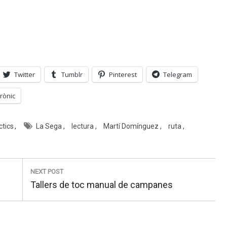
Twitter
Tumblr
Pinterest
Telegram
rònic
ctics
La Sega
lectura
Martí Domínguez
ruta
NEXT POST
Next
Tallers de toc manual de campanes
post: