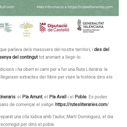
que parlava dels masovers del nostre territori, i
des del
ssenya del contingut
tot animant a llegir-lo.
icions i ha obert el camí per a fer una Ruta Literària: la
legeixen extractes del llibre per viure la història dins els
tineraris
: el
Pla Amunt
, el
Pla Avall
i el
Poble
. Es poden
abans de començar el viatge:
https://rutesliteraries.com
/
eparat una cita lúdica amb l’autor, Martí Domínguez, el dia
recorregut per dins el poble.