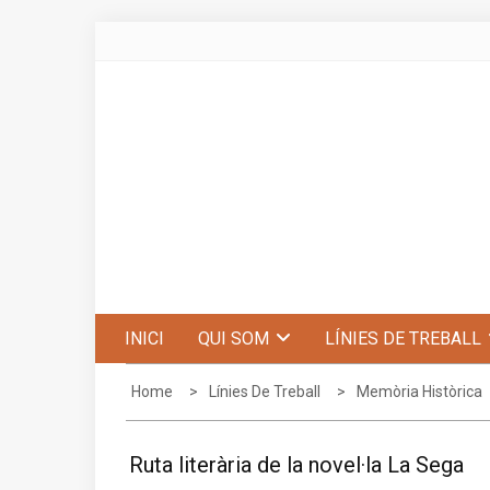
Skip
to
content
Centre d'Estudis de Penyagolosa
INICI
QUI SOM
LÍNIES DE TREBALL
Home
Línies De Treball
Memòria Històrica
Ruta literària de la novel·la La Sega