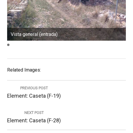
Vista general (entrada)
V
Related Images:
Navegació
d'entrades
PREVIOUS POST
Previous
Element: Caseta (F-19)
post:
NEXT POST
Next
Element: Caseta (F-28)
post: