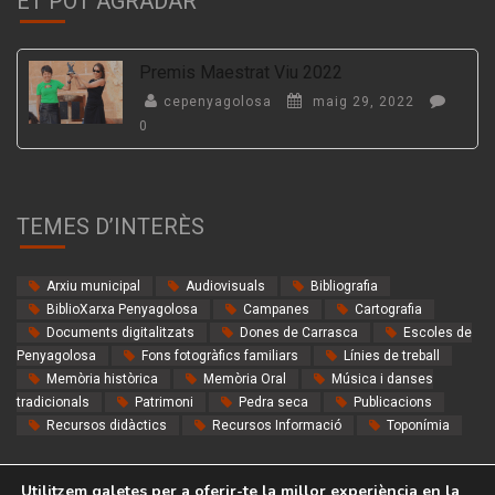
ET POT AGRADAR
Premis Maestrat Viu 2022
cepenyagolosa
maig 29, 2022
0
TEMES D’INTERÈS
Arxiu municipal
Audiovisuals
Bibliografia
BiblioXarxa Penyagolosa
Campanes
Cartografia
Documents digitalitzats
Dones de Carrasca
Escoles de
Penyagolosa
Fons fotogràfics familiars
Línies de treball
Memòria històrica
Memòria Oral
Música i danses
tradicionals
Patrimoni
Pedra seca
Publicacions
Recursos didàctics
Recursos Informació
Toponímia
Utilitzem galetes per a oferir-te la millor experiència en la