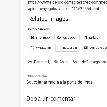
https://www.elperiodicomediterraneo.com/med
aplec-penyagolosa-auxili-131525554.html
Related Images:
Comparteix això:
Imprimeix
Facebook
LinkedIn
WhatsApp
Instagram
Correu elect
Patrimoni
Aplec
Aplec de Penyagolosa
Navegació
d'entrades
PREVIOUS POST
Previous
Saüc: la farmàcia a la porta del mas
post:
Deixa un comentari