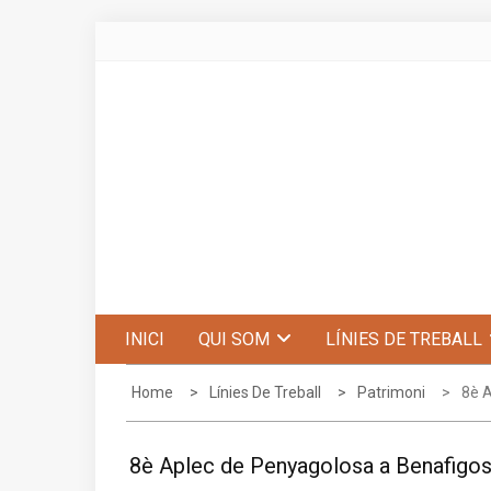
Skip
to
content
Centre d'Estudis de Penyagolosa
INICI
QUI SOM
LÍNIES DE TREBALL
Home
Línies De Treball
Patrimoni
8è 
8è Aplec de Penyagolosa a Benafigo