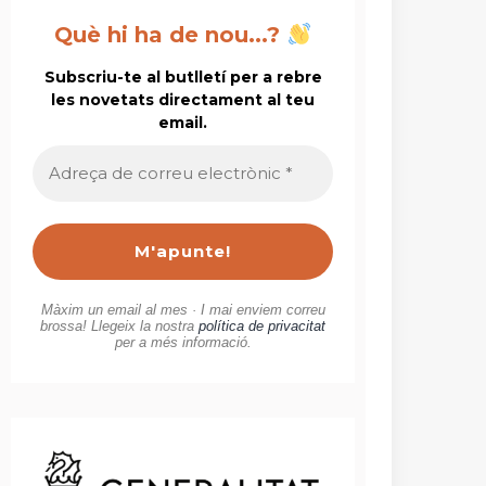
Què hi ha de nou...?
Subscriu-te al butlletí per a rebre
les novetats directament al teu
email.
Adreça
de
correu
electrònic
*
Màxim un email al mes · I mai enviem correu
brossa! Llegeix la nostra
política de privacitat
per a més informació.