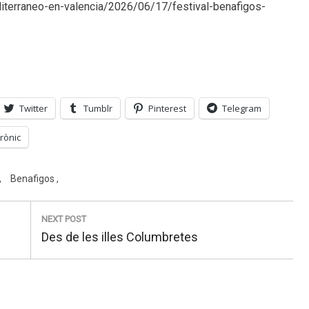
iterraneo-en-valencia/2026/06/17/festival-benafigos-
Twitter
Tumblr
Pinterest
Telegram
rònic
Benafigos
NEXT POST
Next
Des de les illes Columbretes
post: