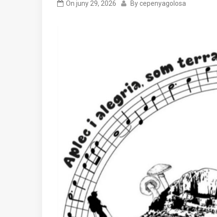
On
juny 29, 2026
By
cepenyagolosa