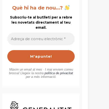
Què hi ha de nou...?
Subscriu-te al butlletí per a rebre
les novetats directament al teu
email.
Adreça
de
correu
electrònic
*
Màxim un email al mes · I mai enviem correu
brossa! Llegeix la nostra
política de privacitat
per a més informació.