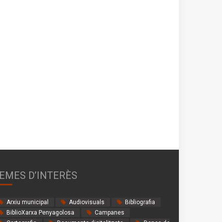
EMES D’INTERÈS
Arxiu municipal
Audiovisuals
Bibliografia
BiblioXarxa Penyagolosa
Campanes