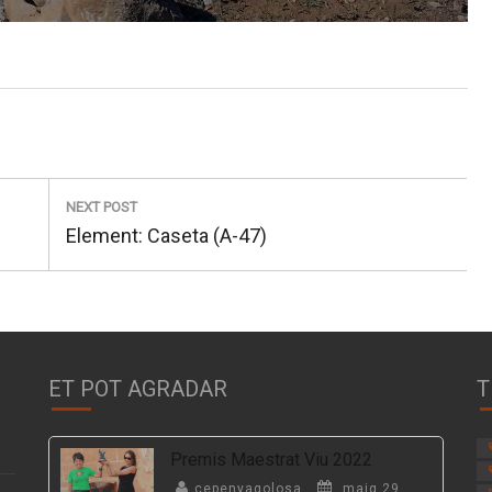
NEXT POST
Next
Element: Caseta (A-47)
post:
ET POT AGRADAR
T
Premis Maestrat Viu 2022
cepenyagolosa
maig 29,