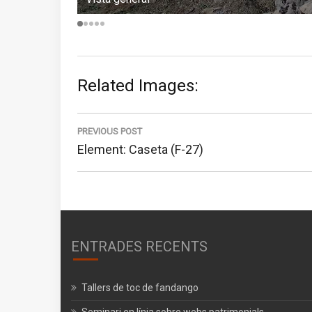
Related Images:
Navegació
d'entrades
PREVIOUS POST
Previous
Element: Caseta (F-27)
post:
ENTRADES RECENTS
Tallers de toc de fandango