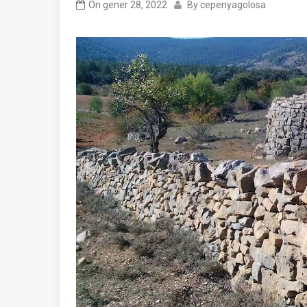
On
gener 28, 2022
By
cepenyagolosa