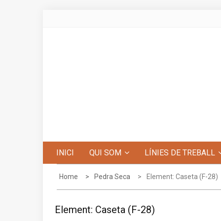
Skip
to
content
Centre d'Estudis de Penyagolosa
INICI
QUI SOM
LÍNIES DE TREBALL
Home
Pedra Seca
Element: Caseta (F-28)
Element: Caseta (F-28)