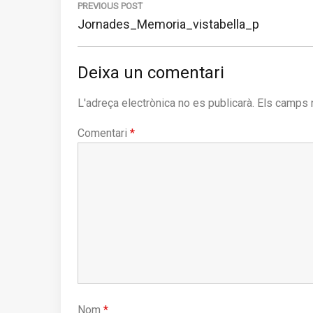
d'entrades
PREVIOUS POST
Previous
Jornades_Memoria_vistabella_p
post:
Deixa un comentari
L'adreça electrònica no es publicarà.
Els camps 
Comentari
*
Nom
*