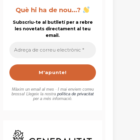
Què hi ha de nou...?
Subscriu-te al butlletí per a rebre
les novetats directament al teu
email.
Adreça
de
correu
electrònic
*
Màxim un email al mes · I mai enviem correu
brossa! Llegeix la nostra
política de privacitat
per a més informació.