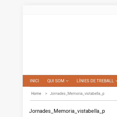
Skip
to
content
Centre d'Estudis de Penyagolosa
INICI
QUI SOM
LÍNIES DE TREBALL
Home
Jornades_Memoria_vistabella_p
Jornades_Memoria_vistabella_p