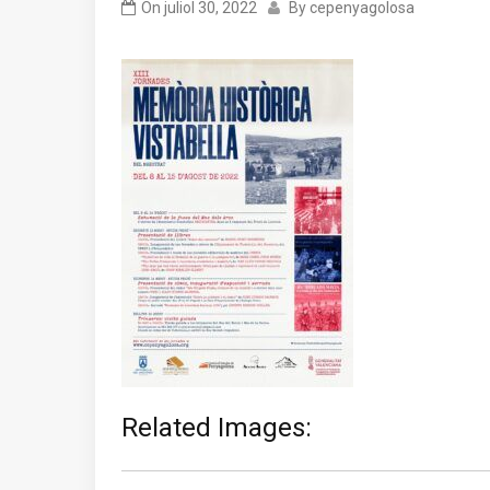
On
juliol 30, 2022
By
cepenyagolosa
Related Images:
Navegació