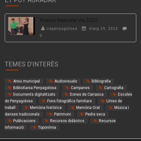
Premis Maestrat Viu 2022
cepenyagolosa
maig 29, 2022
0
TEMES D’INTERÈS
Arxiu municipal
Audiovisuals
Bibliografia
BiblioXarxa Penyagolosa
Campanes
Cartografia
Documents digitalitzats
Dones de Carrasca
Escoles
de Penyagolosa
Fons fotogràfics familiars
Línies de
treball
Memòria històrica
Memòria Oral
Música i
danses tradicionals
Patrimoni
Pedra seca
Publicacions
Recursos didàctics
Recursos
Informació
Toponímia