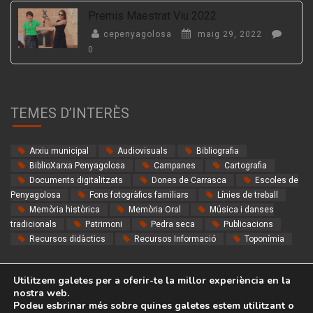
Premis Maestrat Viu 2022
cepenyagolosa
maig 29, 2022
0
TEMES D’INTERÈS
Arxiu municipal
Audiovisuals
Bibliografia
BiblioXarxa Penyagolosa
Campanes
Cartografia
Documents digitalitzats
Dones de Carrasca
Escoles de
Penyagolosa
Fons fotogràfics familiars
Línies de treball
Memòria històrica
Memòria Oral
Música i danses
tradicionals
Patrimoni
Pedra seca
Publicacions
Recursos didàctics
Recursos Informació
Toponímia
Utilitzem galetes per a oferir-te la millor experiència en la
nostra web.
Podeu esbrinar més sobre quines galetes estem utilitzant o