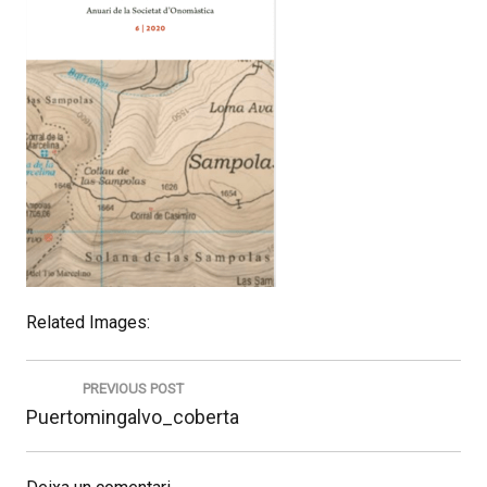
Related Images:
Navegació
d'entrades
PREVIOUS POST
Previous
Puertomingalvo_coberta
post: