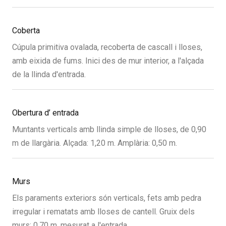
Coberta
Cúpula primitiva ovalada, recoberta de cascall i lloses,
amb eixida de fums. Inici des de mur interior, a l'alçada
de la llinda d'entrada.
Obertura d’ entrada
Muntants verticals amb llinda simple de lloses, de 0,90
m de llargària. Alçada: 1,20 m. Amplària: 0,50 m.
Murs
Els paraments exteriors són verticals, fets amb pedra
irregular i rematats amb lloses de cantell. Gruix dels
murs: 0,70 m, mesurat a l'entrada.