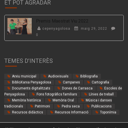
ET POT AGRADAR
Premis Maestrat Viu 2022
cepenyagolosa
maig 29, 2022
0
TEMES D’INTERÈS
Arxiu municipal
Audiovisuals
Bibliografia
BiblioXarxa Penyagolosa
Campanes
Cartografia
Documents digitalitzats
Dones de Carrasca
Escoles de
Penyagolosa
Fons fotogràfics familiars
Línies de treball
Memòria històrica
Memòria Oral
Música i danses
tradicionals
Patrimoni
Pedra seca
Publicacions
Recursos didàctics
Recursos Informació
Toponímia