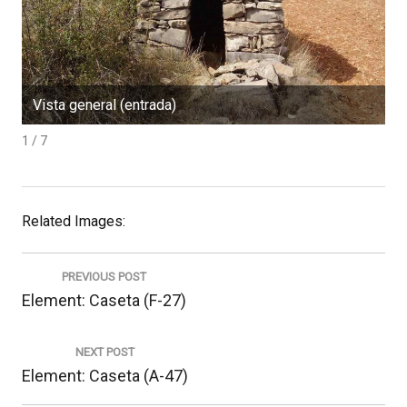
Vista general (entrada)
E
1 / 7
Related Images:
Navegació
d'entrades
PREVIOUS POST
Previous
Element: Caseta (F-27)
post:
NEXT POST
Next
Element: Caseta (A-47)
post: