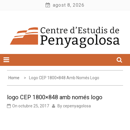
Skip
agost 8, 2026
to
Centre d'Estudis de Penyagolosa
content
Home
Logo CEP 1800×848 Amb Només Logo
logo CEP 1800×848 amb només logo
On
octubre 25, 2017
By
cepenyagolosa