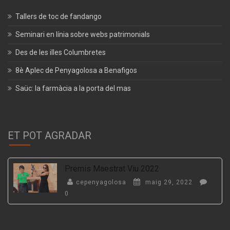
Tallers de toc de fandango
Seminari en línia sobre webs patrimonials
Des de les illes Columbretes
8è Aplec de Penyagolosa a Benafigos
Saüc: la farmàcia a la porta del mas
ET POT AGRADAR
Premis Maestrat Viu 2022
cepenyagolosa
maig 29, 2022
0