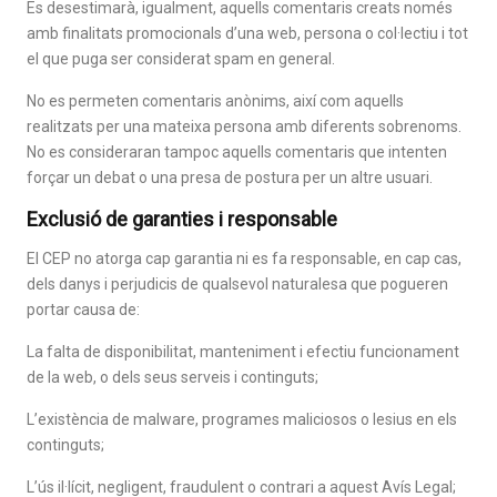
Es desestimarà, igualment, aquells comentaris creats només
amb finalitats promocionals d’una web, persona o col·lectiu i tot
el que puga ser considerat spam en general.
No es permeten comentaris anònims, així com aquells
realitzats per una mateixa persona amb diferents sobrenoms.
No es consideraran tampoc aquells comentaris que intenten
forçar un debat o una presa de postura per un altre usuari.
Exclusió de garanties i responsable
El CEP no atorga cap garantia ni es fa responsable, en cap cas,
dels danys i perjudicis de qualsevol naturalesa que pogueren
portar causa de:
La falta de disponibilitat, manteniment i efectiu funcionament
de la web, o dels seus serveis i continguts;
L’existència de malware, programes maliciosos o lesius en els
continguts;
L’ús il·lícit, negligent, fraudulent o contrari a aquest Avís Legal;