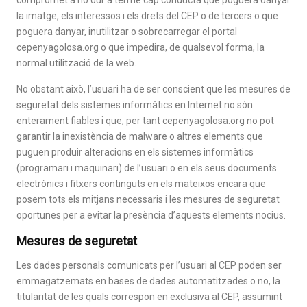
compromet a no dur a terme cap conducta que poguera danyar
la imatge, els interessos i els drets del CEP o de tercers o que
poguera danyar, inutilitzar o sobrecarregar el portal
cepenyagolosa.org o que impedira, de qualsevol forma, la
normal utilització de la web.
No obstant això, l’usuari ha de ser conscient que les mesures de
seguretat dels sistemes informàtics en Internet no són
enterament fiables i que, per tant cepenyagolosa.org no pot
garantir la inexistència de malware o altres elements que
puguen produir alteracions en els sistemes informàtics
(programari i maquinari) de l’usuari o en els seus documents
electrònics i fitxers continguts en els mateixos encara que
posem tots els mitjans necessaris i les mesures de seguretat
oportunes per a evitar la presència d’aquests elements nocius.
Mesures de seguretat
Les dades personals comunicats per l’usuari al CEP poden ser
emmagatzemats en bases de dades automatitzades o no, la
titularitat de les quals correspon en exclusiva al CEP, assumint