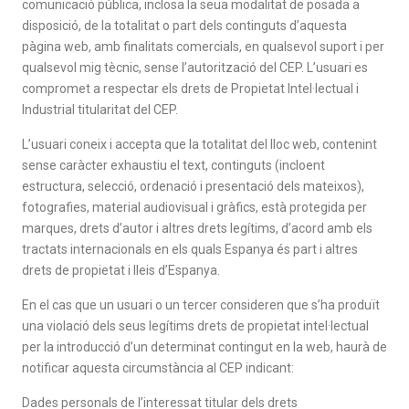
comunicació pública, inclosa la seua modalitat de posada a
disposició, de la totalitat o part dels continguts d’aquesta
pàgina web, amb finalitats comercials, en qualsevol suport i per
qualsevol mig tècnic, sense l’autorització del CEP. L’usuari es
compromet a respectar els drets de Propietat Intel·lectual i
Industrial titularitat del CEP.
L’usuari coneix i accepta que la totalitat del lloc web, contenint
sense caràcter exhaustiu el text, continguts (incloent
estructura, selecció, ordenació i presentació dels mateixos),
fotografies, material audiovisual i gràfics, està protegida per
marques, drets d’autor i altres drets legítims, d’acord amb els
tractats internacionals en els quals Espanya és part i altres
drets de propietat i lleis d’Espanya.
En el cas que un usuari o un tercer consideren que s’ha produït
una violació dels seus legítims drets de propietat intel·lectual
per la introducció d’un determinat contingut en la web, haurà de
notificar aquesta circumstància al CEP indicant:
Dades personals de l’interessat titular dels drets