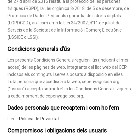
de 27 d’abril de 2016 relatiu a la protecció de les persones
físiques (RGPD), la Llei orgànica 3/2018, de 5 de desembre, de
Protecció de Dades Personals i garantia dels drets digitals
(LOPDGDD), així com amb la Llei 34/2002, d’11 de juliol, de
Serveis de la Societat de la Informació i Comerç Electrònic
(LSSICE o LSSI).
Condicions generals d’ús
Les presents Condicions Generals regulen l’ús (incloent el mer
accés) de les pàgines de web, integrants del lloc web del CEP
inclosos els continguts i serveis posats a disposició en elles.
Tota persona que accedisca a la web, cepenyagolosa.org
(“usuari”) accepta sotmetre’s a les Condicions Generals vigents
a cada moment de cepenyagolosa.org.
Dades personals que recaptem i com ho fem
Llegir
Política de Privacitat
.
Compromisos i obligacions dels usuaris