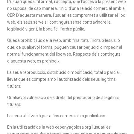
L’usuari queda informat, i accepta, que l’accés a la present web
no suposa, de cap manera, l’inici d’una relació comercial amb el
CEP. D’aquesta manera, l’usuari es compromet a utilitzar el lloc
web, els seus serveis i continguts sense contravindre la
legislació vigent, la bona fe i l’ordre públic.
Queda prohibit l’ús de la web, amb finalitats il·lícits o lesius, o
que, de qualsevol forma, puguen causar perjudici o impedir el
normal funcionament del lloc web. Respecte dels continguts
d’aquesta web, es prohibeix:
La seua reproducció, distribució o modificació, total o parcial,
llevat que es compte amb l’autorització dels seus legítims
titulars;
Qualsevol vulneració dels drets del prestador o dels legítims
titulars;
La seua utilització per a fins comercials o publicitaris.
En la utilització de la web cepenyagolosa.org l’usuari es