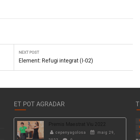
NEXT POST
Next
Element: Refugi integrat (I-02)
post:
ET POT AGRADAR
T
Premis Maestrat Viu 2022
cepenyagolosa
maig 29,