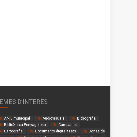
EMES D’INTERÈS
Arxiu municipal
Audiovisuals
Bibliografia
BiblioXarxa Penyagolosa
Campanes
Cartografia
Documents digitalitzats
Dones de