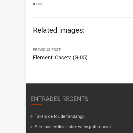
Related Images:
Navegació
d'entrades
PREVIOUS POST
Previous
Element: Caseta (G-05)
post:
ENTRADES RECENTS
Tallers de toc de fandango
Seminari en línia sobre webs patrimonials