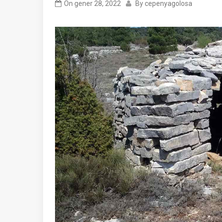
On
gener 28, 2022
By
cepenyagolosa