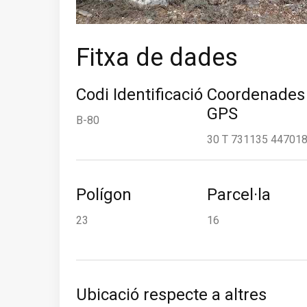
Fitxa de dades
Codi Identificació
Coordenades
GPS
B-80
30 T 731135 44701
Polígon
Parcel·la
23
16
Ubicació respecte a altres