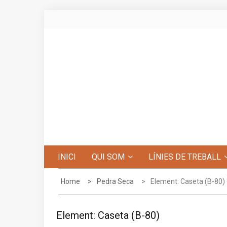
Skip
to
content
Centre d'Estudis de Penyagolosa
INICI
QUI SOM
LÍNIES DE TREBALL
Home
Pedra Seca
Element: Caseta (B-80)
Element: Caseta (B-80)