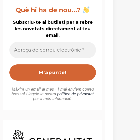
Què hi ha de nou...?
Subscriu-te al butlletí per a rebre
les novetats directament al teu
email.
Adreça
de
correu
electrònic
*
Màxim un email al mes · I mai enviem correu
brossa! Llegeix la nostra
política de privacitat
per a més informació.