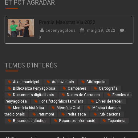
ET POT AGRADAR
Premis Maestrat Viu 2022
cepenyagolosa
maig 29, 2022
0
TEMES D’INTERÈS
Arxiu municipal
Audiovisuals
Bibliografia
BiblioXarxa Penyagolosa
Campanes
Cartografia
Documents digitalitzats
Dones de Carrasca
Escoles de
Penyagolosa
Fons fotogràfics familiars
Línies de treball
Memòria històrica
Memòria Oral
Música i danses
tradicionals
Patrimoni
Pedra seca
Publicacions
Recursos didàctics
Recursos Informació
Toponímia