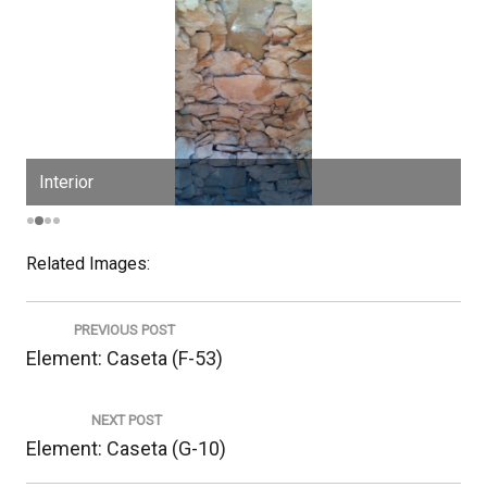
Interior
V
Related Images:
Navegació
d'entrades
PREVIOUS POST
Previous
Element: Caseta (F-53)
post:
NEXT POST
Next
Element: Caseta (G-10)
post: