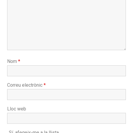
Nom
*
Correu electrònic
*
Lloc web
Sí, afegeix-me a la llista