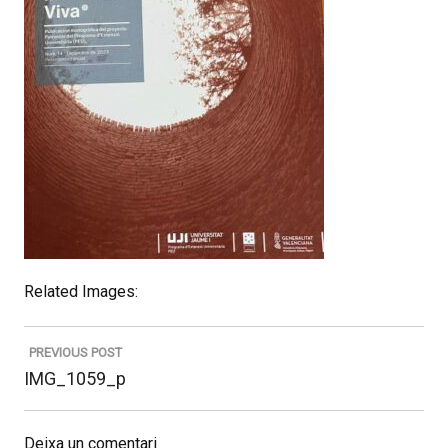
Related Images:
Navegació
d'entrades
PREVIOUS POST
Previous
IMG_1059_p
post:
Deixa un comentari