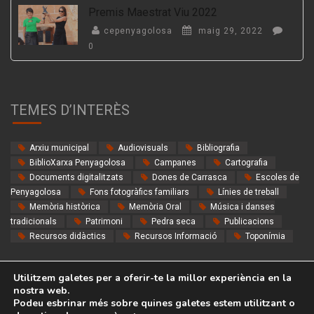
Premis Maestrat Viu 2022
cepenyagolosa
maig 29, 2022
0
TEMES D’INTERÈS
Arxiu municipal
Audiovisuals
Bibliografia
BiblioXarxa Penyagolosa
Campanes
Cartografia
Documents digitalitzats
Dones de Carrasca
Escoles de
Penyagolosa
Fons fotogràfics familiars
Línies de treball
Memòria històrica
Memòria Oral
Música i danses
tradicionals
Patrimoni
Pedra seca
Publicacions
Recursos didàctics
Recursos Informació
Toponímia
Utilitzem galetes per a oferir-te la millor experiència en la
nostra web.
Podeu esbrinar més sobre quines galetes estem utilitzant o