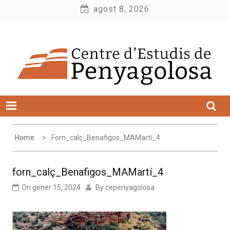
Skip
agost 8, 2026
to
Centre d'Estudis de Penyagolosa
content
Home
Forn_calç_Benafigos_MAMartí_4
forn_calç_Benafigos_MAMartí_4
On
gener 15, 2024
By
cepenyagolosa