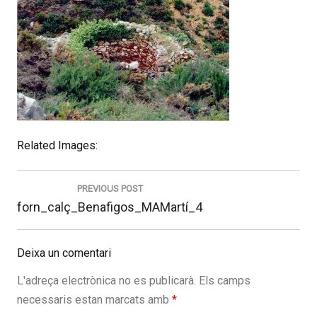
Related Images:
Navegació
d'entrades
PREVIOUS POST
Previous
forn_calç_Benafigos_MAMartí_4
post:
Deixa un comentari
L'adreça electrònica no es publicarà.
Els camps
necessaris estan marcats amb
*