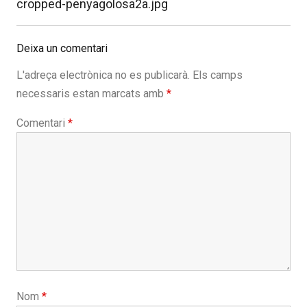
Previous
cropped-penyagolosa2a.jpg
post:
Deixa un comentari
L'adreça electrònica no es publicarà.
Els camps
necessaris estan marcats amb
*
Comentari
*
Nom
*