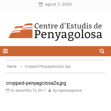
Skip
agost 7, 2026
to
Centre d'Estudis de Penyagolosa
content
Home
Cropped-Penyagolosa2a.jpg
cropped-penyagolosa2a.jpg
On
desembre 15, 2017
By
cepenyagolosa