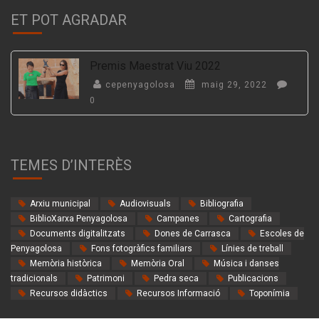
ET POT AGRADAR
Premis Maestrat Viu 2022
cepenyagolosa
maig 29, 2022
0
TEMES D’INTERÈS
Arxiu municipal
Audiovisuals
Bibliografia
BiblioXarxa Penyagolosa
Campanes
Cartografia
Documents digitalitzats
Dones de Carrasca
Escoles de
Penyagolosa
Fons fotogràfics familiars
Línies de treball
Memòria històrica
Memòria Oral
Música i danses
tradicionals
Patrimoni
Pedra seca
Publicacions
Recursos didàctics
Recursos Informació
Toponímia