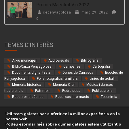
Premis Maestrat Viu 2022
cepenyagolosa
maig 29, 2022
0
TEMES D’INTERÈS
Arxiu municipal
Audiovisuals
Bibliografia
BiblioXarxa Penyagolosa
Campanes
Cartografia
Documents digitalitzats
Dones de Carrasca
Escoles de
Penyagolosa
Fons fotogràfics familiars
Línies de treball
Memòria històrica
Memòria Oral
Música i danses
tradicionals
Patrimoni
Pedra seca
Publicacions
Recursos didàctics
Recursos Informació
Toponímia
Utilitzem galetes per a oferir-te la millor experiència en la
nostra web.
Podeu esbrinar més sobre quines galetes estem utilitzant o