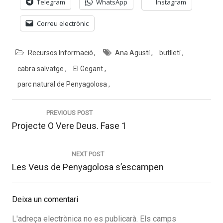
Telegram
WhatsApp
Instagram
Correu electrònic
Recursos Informació
Ana Agustí
butlletí
cabra salvatge
El Gegant
parc natural de Penyagolosa
Navegació
d'entrades
PREVIOUS POST
Previous
Projecte O Vere Deus. Fase 1
post:
NEXT POST
Next
Les Veus de Penyagolosa s’escampen
post:
Deixa un comentari
L'adreça electrònica no es publicarà.
Els camps