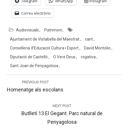
Telegram
WhatsApp
Instagram
Correu electrònic
Audiovisuals
Patrimoni
Ajuntament de Vistabella del Maestrat
cant
Conselleria d'Educació Cultura i Esport
David Montolio
Diputació de Castelló
O Vere Deus
rogativa
Sant Joan de Penyagolosa
Navegació
d'entrades
PREVIOUS POST
Previous
Homenatge als escolans
post:
NEXT POST
Next
Butlletí 13 El Gegant. Parc natural de
post:
Penyagolosa