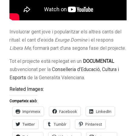
Involucrar gent jove i popularitzar els altres cants del
ritual: el cant d’eixida
Exurge Domine
i el respons
Libera Me,
formarà part d’una segona fase del projecte.
Tot el projecte està replegat en un
DOCUMENTAL
subvencionat per la
Conselleria d’Educació, Cultura i
Esports
de la Generalita Valenciana.
Related Images:
Comparteix això:
Imprimeix
Facebook
LinkedIn
Twitter
Tumblr
Pinterest