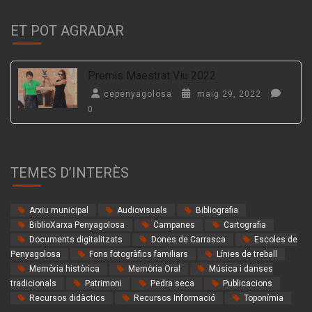
ET POT AGRADAR
Premis Maestrat Viu 2022
cepenyagolosa
maig 29, 2022
0
TEMES D’INTERÈS
Arxiu municipal
Audiovisuals
Bibliografia
BiblioXarxa Penyagolosa
Campanes
Cartografia
Documents digitalitzats
Dones de Carrasca
Escoles de
Penyagolosa
Fons fotogràfics familiars
Línies de treball
Memòria històrica
Memòria Oral
Música i danses
tradicionals
Patrimoni
Pedra seca
Publicacions
Recursos didàctics
Recursos Informació
Toponímia