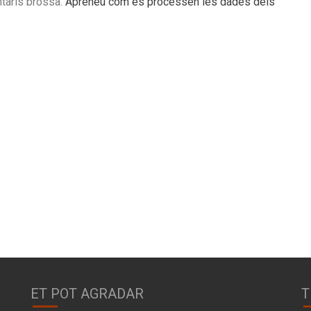
ntaris brossa.
Apreneu com es processen les dades dels
ET POT AGRADAR
T