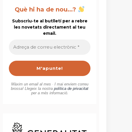
Què hi ha de nou...?
Subscriu-te al butlletí per a rebre
les novetats directament al teu
email.
Adreça
de
correu
electrònic
*
Màxim un email al mes · I mai enviem correu
brossa! Llegeix la nostra
política de privacitat
per a més informació.