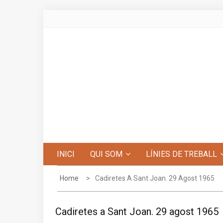
Skip
to
content
Centre d'Estudis de Penyagolosa
INICI
QUI SOM
LÍNIES DE TREBALL
Home
Cadiretes A Sant Joan. ​29 Agost 1965
Cadiretes a Sant Joan. ​29 agost 1965