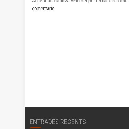
Aquest lloc utilitza Akismet per reduir els come
comentaris
.
ENTRADES RECENTS