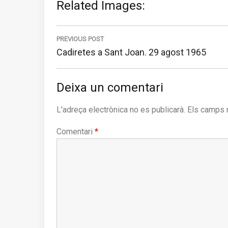
Related Images:
Navegació
d'entrades
PREVIOUS POST
Previous
Cadiretes a Sant Joan. ​29 agost 1965
post:
Deixa un comentari
L'adreça electrònica no es publicarà.
Els camps 
Comentari
*