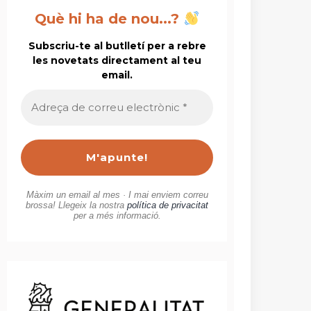
Què hi ha de nou...?
Subscriu-te al butlletí per a rebre
les novetats directament al teu
email.
Adreça
de
correu
electrònic
*
Màxim un email al mes · I mai enviem correu
brossa! Llegeix la nostra
política de privacitat
per a més informació.