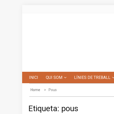
Skip
to
content
Centre d'Estudis de Penyagolosa
INICI
QUI SOM
LÍNIES DE TREBALL
Home
Pous
Etiqueta:
pous