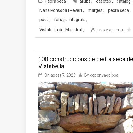
Pedra seca
aljubs
casetes
catàleg
Ivana Ponsoda i Revert
marges
pedra seca
pous
refugis integrats
Vistabella del Maestrat
Leave a comment
100 construccions de pedra seca d
Vistabella
On
agost 7, 2023
By
cepenyagolosa