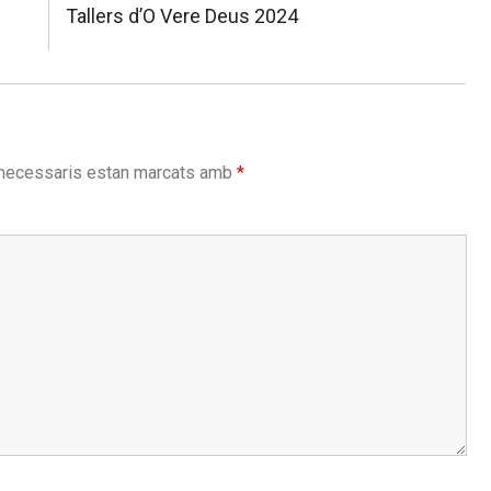
Next
Tallers d’O Vere Deus 2024
post:
necessaris estan marcats amb
*