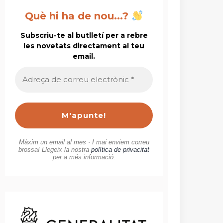
Què hi ha de nou...?
Subscriu-te al butlletí per a rebre
les novetats directament al teu
email.
Adreça
de
correu
electrònic
*
Màxim un email al mes · I mai enviem correu
brossa! Llegeix la nostra
política de privacitat
per a més informació.