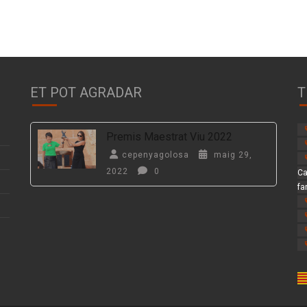
ET POT AGRADAR
T
Premis Maestrat Viu 2022
cepenyagolosa
maig 29,
2022
0
Ca
fa