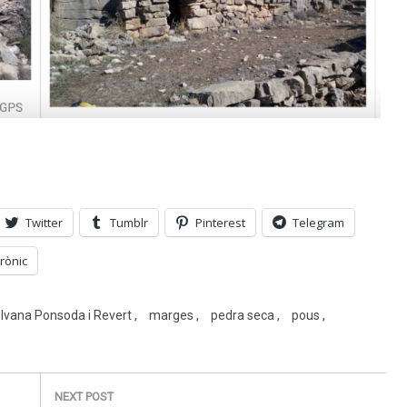
Twitter
Tumblr
Pinterest
Telegram
rònic
Ivana Ponsoda i Revert
marges
pedra seca
pous
NEXT POST