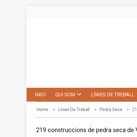
Skip
to
content
Centre d'Estudis de Penyagolosa
INICI
QUI SOM
LÍNIES DE TREBALL
Home
Línies De Treball
Pedra Seca
21
219 construccions de pedra seca de V