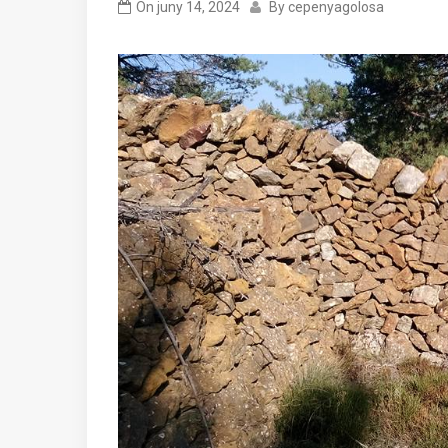
On
juny 14, 2024
By
cepenyagolosa