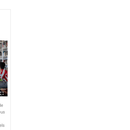
de
eus
els