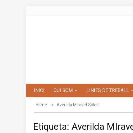
Skip
to
content
Centre d'Estudis de Penyagolosa
INICI
QUI SOM
LÍNIES DE TREBALL
Home
Averilda MIravet Sales
Etiqueta:
Averilda MIrav