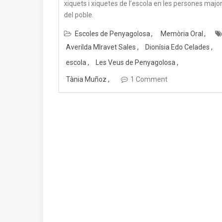
xiquets i xiquetes de l’escola en les persones majo
del poble.
Escoles de Penyagolosa
Memòria Oral
Averilda MIravet Sales
Dionísia Edo Celades
escola
Les Veus de Penyagolosa
Tània Muñoz
1 Comment