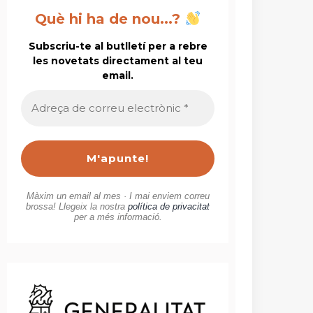
Què hi ha de nou...?
Subscriu-te al butlletí per a rebre
les novetats directament al teu
email.
Adreça
de
correu
electrònic
*
Màxim un email al mes · I mai enviem correu
brossa! Llegeix la nostra
política de privacitat
per a més informació.