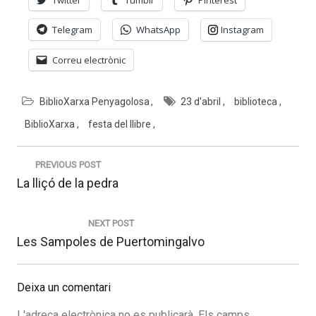
Telegram
WhatsApp
Instagram
Correu electrònic
BiblioXarxa Penyagolosa
23 d'abril
biblioteca
BiblioXarxa
festa del llibre
Navegació
d'entrades
PREVIOUS POST
Previous
La lliçó de la pedra
post:
NEXT POST
Next
Les Sampoles de Puertomingalvo
post:
Deixa un comentari
L'adreça electrònica no es publicarà.
Els camps