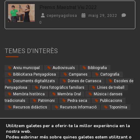
Premis Maestrat Viu 2022
cepenyagolosa
maig 29, 2022
0
TEMES D’INTERÈS
Arxiu municipal
Audiovisuals
Bibliografia
BiblioXarxa Penyagolosa
Campanes
Cartografia
Documents digitalitzats
Dones de Carrasca
Escoles de
Penyagolosa
Fons fotogràfics familiars
Línies de treball
Memòria històrica
Memòria Oral
Música i danses
tradicionals
Patrimoni
Pedra seca
Publicacions
Recursos didàctics
Recursos Informació
Toponímia
Utilitzem galetes per a oferir-te la millor experiència en la
nostra web.
Podeu esbrinar més sobre quines galetes estem utilitzant o