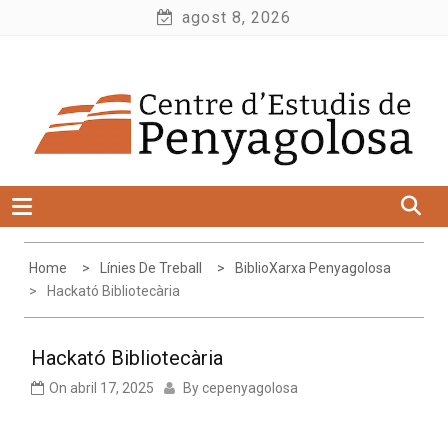
Skip
agost 8, 2026
to
Centre d'Estudis de Penyagolosa
content
Home
Línies De Treball
BiblioXarxa Penyagolosa
Hackató Bibliotecària
Hackató Bibliotecària
On
abril 17, 2025
By
cepenyagolosa