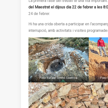
La primera fase del treball té una fita important: 
del Maestrat el dijous dia 22 de febrer a les 8:
24 de febrer.
Hi ha una crida oberta a participar en l’acompa
interrupció, amb activitats i visites programade
Foto Rafael Tormo Cuernca
Foto 