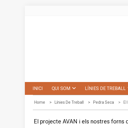
Skip
to
content
Centre d'Estudis de Penyagolosa
INICI
QUI SOM
LÍNIES DE TREBALL
Home
Línies De Treball
Pedra Seca
El
El projecte AVAN i els nostres forns 