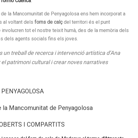
 Tormo Cuenca
.
s de la Mancomunitat de Penyagolosa ens hem incorporat a
 al voltant dels
forns de calç
del territori és el punt
 involucren tot el nostre teixit humà, des de la memòria dels
s dels agents socials fins els joves.
s un treball de recerca i intervenció artística d’Ana
l patrimoni cultural i crear noves narratives
 PENYAGOLOSA
la Mancomunitat de Pe
n
yagolosa
OBERTS I COMPARTITS