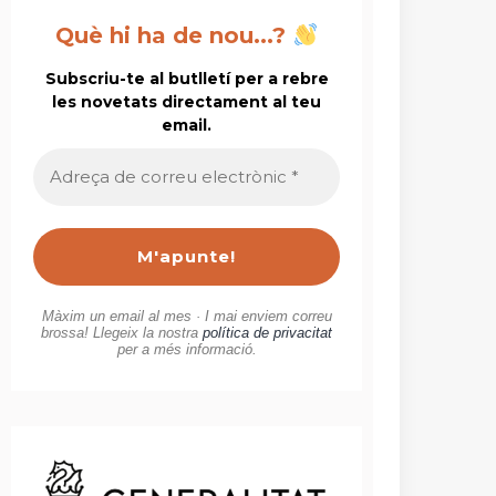
Què hi ha de nou...?
Subscriu-te al butlletí per a rebre
les novetats directament al teu
email.
Adreça
de
correu
electrònic
*
Màxim un email al mes · I mai enviem correu
brossa! Llegeix la nostra
política de privacitat
per a més informació.