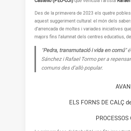
Castelló (PEU-UJI)
que vehicula l’artista
Rafael
Des de la primavera de 2023 els quatre poble
aquest suggeriment cultural: el món dels sabers
d’arrencada de moltes i variades iniciatives que
majors fins l’alumnat dels centres educatius, de
“
Pedra, transmutació i vida en comú
” é
Sánchez i Rafael Tormo per a repensar e
comuns des d’allò popular.
AVAN
ELS FORNS DE CALÇ de 
PROCESSOS 