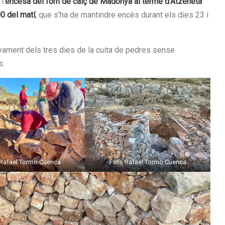
l’
encesa del forn de calç de Madonya al terme d’Atzeneta
00 del matí
,
que s’ha de mantindre encès durant els dies 23 i
nyament dels tres dies de la cuita de pedres sense
s.
Rafael Tormo Cuenca
Foto Rafael Tormo Cuenca