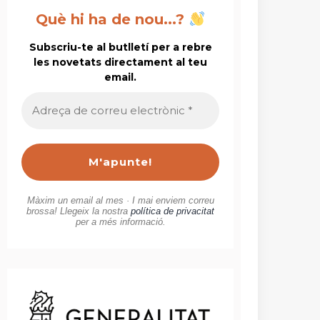
Què hi ha de nou...?
Subscriu-te al butlletí per a rebre
les novetats directament al teu
email.
Adreça
de
correu
electrònic
*
Màxim un email al mes · I mai enviem correu
brossa! Llegeix la nostra
política de privacitat
per a més informació.