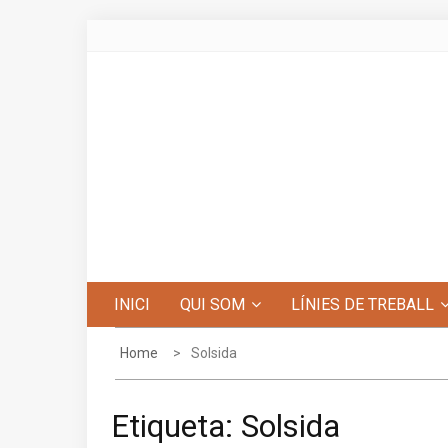
Skip
to
content
Centre d'Estudis de Penyagolosa
INICI
QUI SOM
LÍNIES DE TREBALL
Home
Solsida
Etiqueta:
Solsida