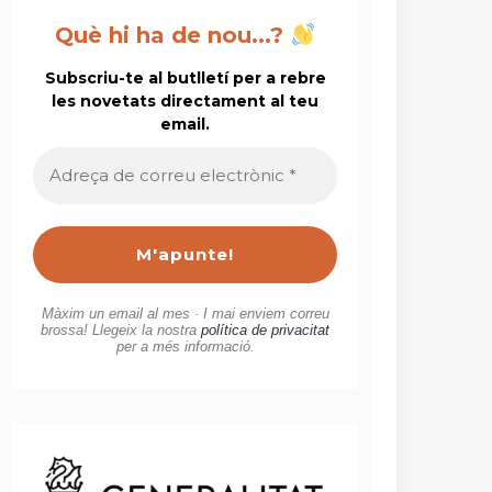
Què hi ha de nou...?
Subscriu-te al butlletí per a rebre
les novetats directament al teu
email.
Adreça
de
correu
electrònic
*
Màxim un email al mes · I mai enviem correu
brossa! Llegeix la nostra
política de privacitat
per a més informació.