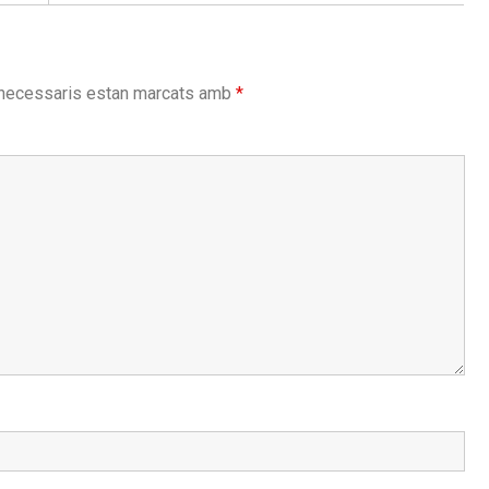
post:
necessaris estan marcats amb
*