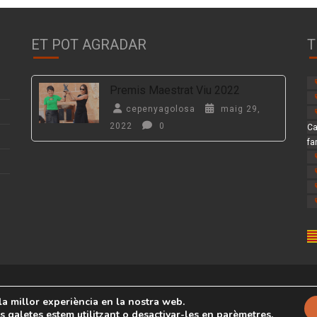
ET POT AGRADAR
T
Premis Maestrat Viu 2022
cepenyagolosa
maig 29,
2022
0
Ca
fa
g by
eVisionThemes
 la millor experiència en la nostra web.
 galetes estem utilitzant o desactivar-les en
.
parèmetres