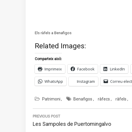
Els ràfels a Benafigos
Related Images:
Comparteix això:
Imprimeix
Facebook
LinkedIn
WhatsApp
Instagram
Correu elect
Patrimoni
Benafigos
ràfecs
ràfels
Navegació
d'entrades
PREVIOUS POST
Previous
Les Sampoles de Puertomingalvo