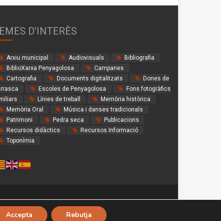
EMES D’INTERÈS
Arxiu municipal
Audiovisuals
Bibliografia
BiblioXarxa Penyagolosa
Campanes
Cartografia
Documents digitalitzats
Dones de
rrasca
Escoles de Penyagolosa
Fons fotogràfics
miliars
Línies de treball
Memòria històrica
Memòria Oral
Música i danses tradicionals
Patrimoni
Pedra seca
Publicacions
Recursos didàctics
Recursos Informació
Toponímia
Accepta
Rebutja