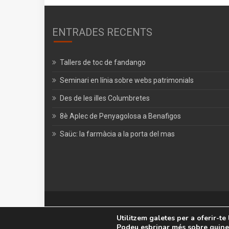
ENTRADES RECENTS
Tallers de toc de fandango
Seminari en línia sobre webs patrimonials
Des de les illes Columbretes
8è Aplec de Penyagolosa a Benafigos
Saüc: la farmàcia a la porta del mas
Centre d´Estudis de Penyagolosa©
|
Theme: OnlineMa
Utilitzem galetes per a oferir-te
Podeu esbrinar més sobre quines