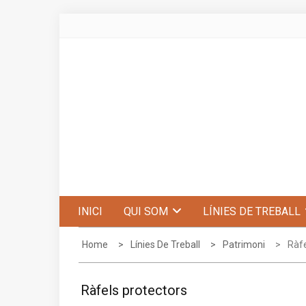
Skip
to
content
Centre d'Estudis de Penyagolosa
INICI
QUI SOM
LÍNIES DE TREBALL
Home
Línies De Treball
Patrimoni
Ràfe
Ràfels protectors