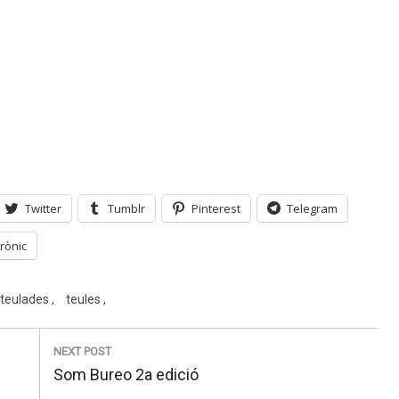
Twitter
Tumblr
Pinterest
Telegram
rònic
teulades
teules
NEXT POST
Next
Som Bureo 2a edició