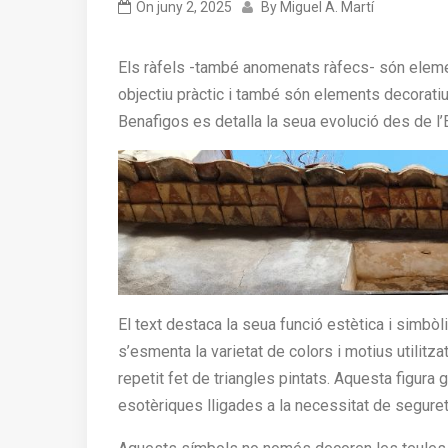
On
juny 2, 2025
By
Miguel A. Martí
Els ràfels -també anomenats ràfecs- són elemen
objectiu pràctic i també són elements decorati
Benafigos es detalla la seua evolució des de l’E
El text destaca la seua funció estètica i simbòli
s’esmenta la varietat de colors i motius utilitz
repetit fet de triangles pintats. Aquesta figura
esotèriques lligades a la necessitat de segureta