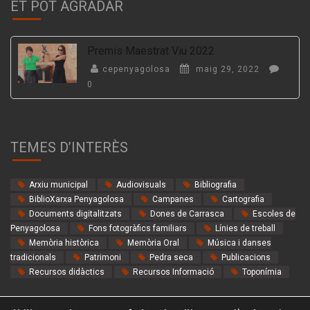
ET POT AGRADAR
Premis Maestrat Viu 2022
cepenyagolosa
maig 29, 2022
0
TEMES D’INTERÈS
Arxiu municipal
Audiovisuals
Bibliografia
BiblioXarxa Penyagolosa
Campanes
Cartografia
Documents digitalitzats
Dones de Carrasca
Escoles de
Penyagolosa
Fons fotogràfics familiars
Línies de treball
Memòria històrica
Memòria Oral
Música i danses
tradicionals
Patrimoni
Pedra seca
Publicacions
Recursos didàctics
Recursos Informació
Toponímia