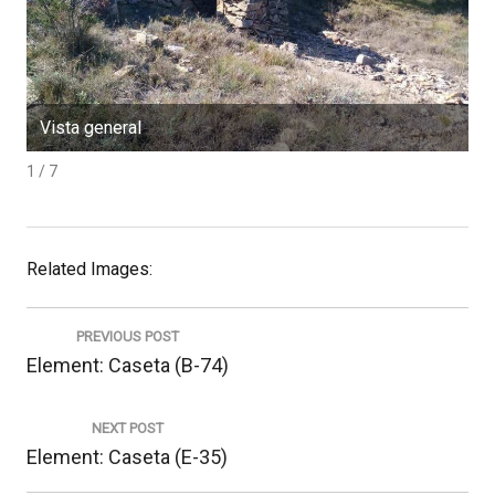
Vista general
E
1 / 7
Related Images:
Navegació
d'entrades
PREVIOUS POST
Previous
Element: Caseta (B-74)
post:
NEXT POST
Next
Element: Caseta (E-35)
post: