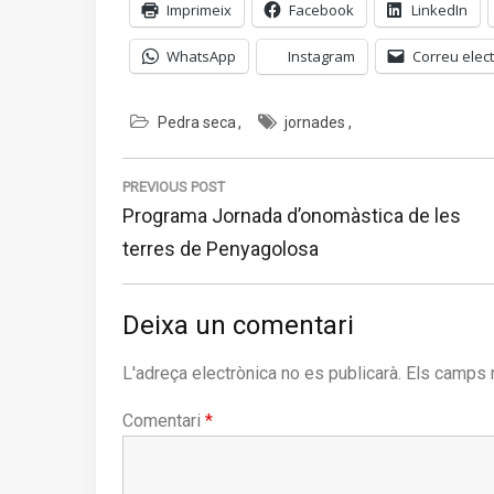
Imprimeix
Facebook
LinkedIn
WhatsApp
Instagram
Correu elect
Pedra seca
jornades
Navegació
d'entrades
PREVIOUS POST
Previous
Programa Jornada d’onomàstica de les
post:
terres de Penyagolosa
Deixa un comentari
L'adreça electrònica no es publicarà.
Els camps 
Comentari
*