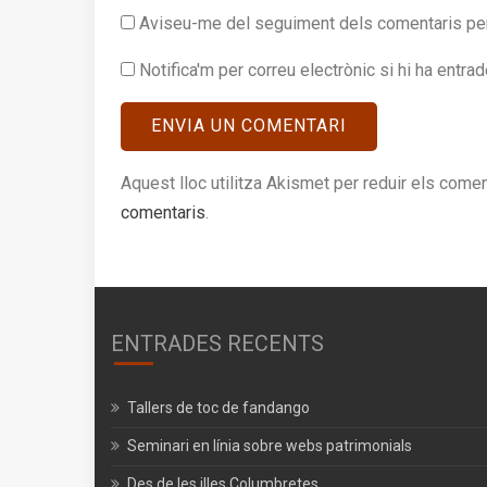
Aviseu-me del seguiment dels comentaris per
Notifica'm per correu electrònic si hi ha entra
Aquest lloc utilitza Akismet per reduir els come
comentaris
.
ENTRADES RECENTS
Tallers de toc de fandango
Seminari en línia sobre webs patrimonials
Des de les illes Columbretes