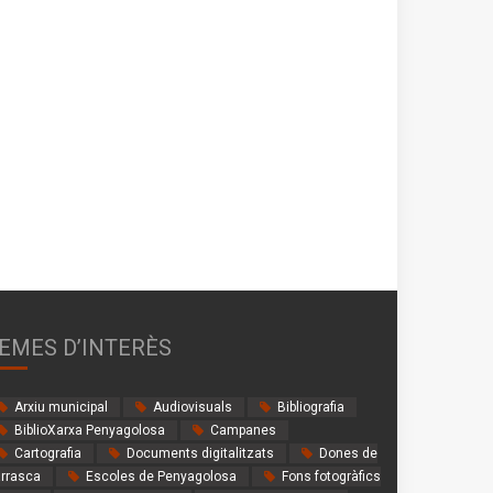
EMES D’INTERÈS
Arxiu municipal
Audiovisuals
Bibliografia
BiblioXarxa Penyagolosa
Campanes
Cartografia
Documents digitalitzats
Dones de
rrasca
Escoles de Penyagolosa
Fons fotogràfics