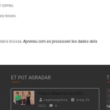
 correu.
des noves.
ntaris brossa.
Apreneu com es processen les dades dels
ET POT AGRADAR
T
Premis Maestrat Viu 2022
cepenyagolosa
maig 29,
2022
0
Ca