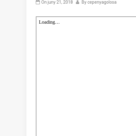
On
juny 21, 2018
By
cepenyagolosa