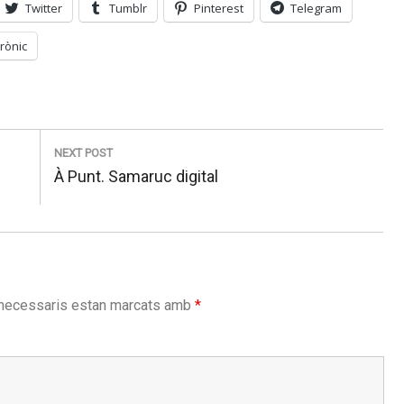
Twitter
Tumblr
Pinterest
Telegram
rònic
NEXT POST
Next
À Punt. Samaruc digital
post:
necessaris estan marcats amb
*