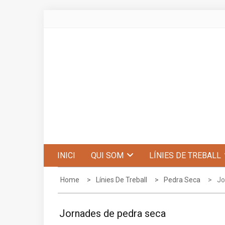
Skip
to
content
Centre d'Estudis de Penyagolosa
INICI
QUI SOM
LÍNIES DE TREBALL
Home
Línies De Treball
Pedra Seca
Jo
Jornades de pedra seca