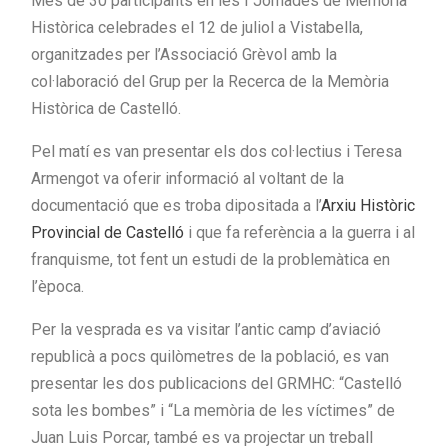
Més de 30 participants en les I Jornades de Memòria
Històrica celebrades el 12 de juliol a Vistabella,
organitzades per l’Associació Grèvol amb la
col·laboració del Grup per la Recerca de la Memòria
Històrica de Castelló.
Pel matí es van presentar els dos col·lectius i Teresa
Armengot va oferir informació al voltant de la
documentació que es troba dipositada a l’
Arxiu Històric
Provincial de Castelló
i que fa referència a la guerra i al
franquisme, tot fent un estudi de la problemàtica en
l’època.
Per la vesprada es va visitar l’antic camp d’aviació
republicà a pocs quilòmetres de la població, es van
presentar les dos publicacions del GRMHC: “Castelló
sota les bombes” i “La memòria de les víctimes” de
Juan Luis Porcar, també es va projectar un treball