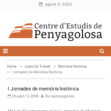
Skip
agost 9, 2026
to
Centre d'Estudis de Penyagolosa
content
Home
Línies De Treball
Memòria Històrica
I Jornades De Memòria Històrica
I Jornades de memòria històrica
On
juliol 13, 2008
By
cepenyagolosa