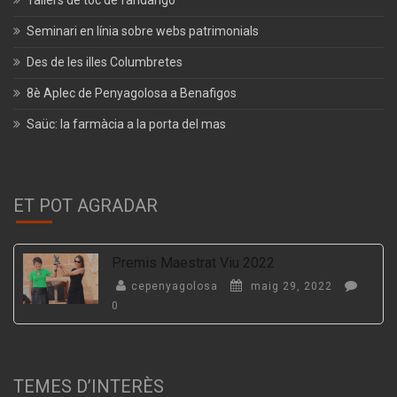
Tallers de toc de fandango
Seminari en línia sobre webs patrimonials
Des de les illes Columbretes
8è Aplec de Penyagolosa a Benafigos
Saüc: la farmàcia a la porta del mas
ET POT AGRADAR
Premis Maestrat Viu 2022
cepenyagolosa
maig 29, 2022
0
TEMES D’INTERÈS