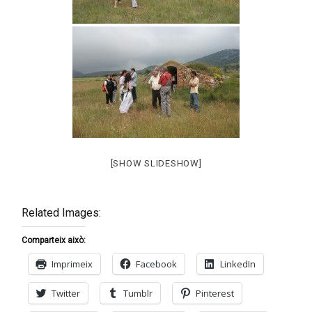
[SHOW SLIDESHOW]
Related Images:
Comparteix això:
Imprimeix
Facebook
LinkedIn
Twitter
Tumblr
Pinterest