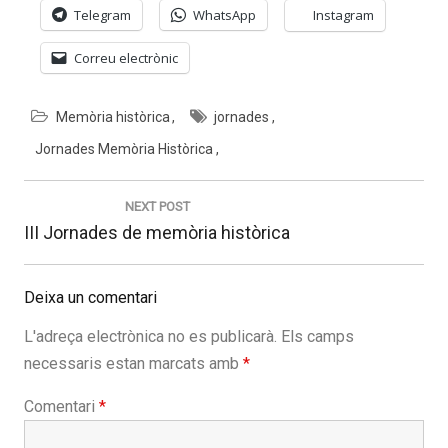
Telegram
WhatsApp
Instagram
Correu electrònic
Memòria històrica
jornades
Jornades Memòria Històrica
Navegació
d'entrades
NEXT POST
Next
III Jornades de memòria històrica
post:
Deixa un comentari
L'adreça electrònica no es publicarà.
Els camps
necessaris estan marcats amb
*
Comentari
*