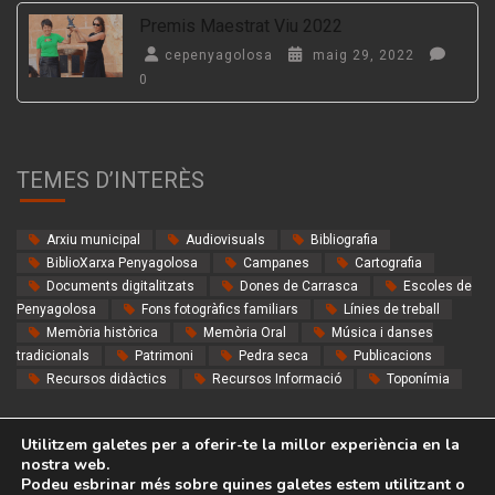
Premis Maestrat Viu 2022
cepenyagolosa
maig 29, 2022
0
TEMES D’INTERÈS
Arxiu municipal
Audiovisuals
Bibliografia
BiblioXarxa Penyagolosa
Campanes
Cartografia
Documents digitalitzats
Dones de Carrasca
Escoles de
Penyagolosa
Fons fotogràfics familiars
Línies de treball
Memòria històrica
Memòria Oral
Música i danses
tradicionals
Patrimoni
Pedra seca
Publicacions
Recursos didàctics
Recursos Informació
Toponímia
Utilitzem galetes per a oferir-te la millor experiència en la
nostra web.
Podeu esbrinar més sobre quines galetes estem utilitzant o