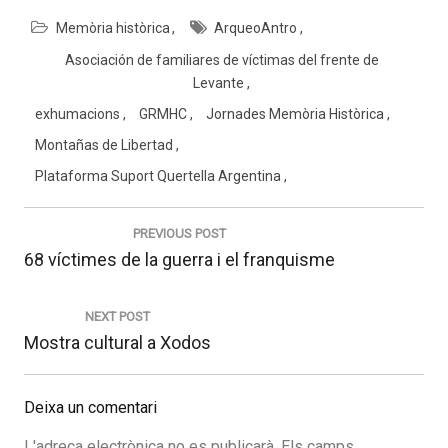
Memòria històrica
ArqueoAntro
Asociación de familiares de víctimas del frente de
Levante
exhumacions
GRMHC
Jornades Memòria Històrica
Montañas de Libertad
Plataforma Suport Quertella Argentina
Navegació
d'entrades
PREVIOUS POST
Previous
68 víctimes de la guerra i el franquisme
post:
NEXT POST
Next
Mostra cultural a Xodos
post:
Deixa un comentari
L'adreça electrònica no es publicarà.
Els camps