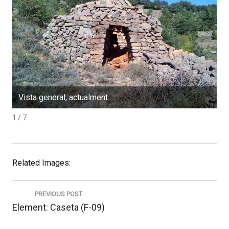
Vista general, actualment
E
1 / 7
Related Images:
Navegació
d'entrades
PREVIOUS POST
Previous
Element: Caseta (F-09)
post: