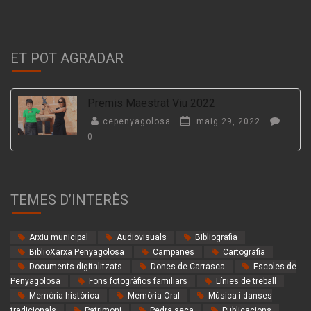
ET POT AGRADAR
Premis Maestrat Viu 2022
cepenyagolosa
maig 29, 2022
0
TEMES D’INTERÈS
Arxiu municipal
Audiovisuals
Bibliografia
BiblioXarxa Penyagolosa
Campanes
Cartografia
Documents digitalitzats
Dones de Carrasca
Escoles de
Penyagolosa
Fons fotogràfics familiars
Línies de treball
Memòria històrica
Memòria Oral
Música i danses
tradicionals
Patrimoni
Pedra seca
Publicacions