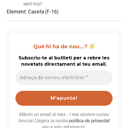
NEXT POST
Next
Element: Caseta (F-16)
post:
Què hi ha de nou...?
Subscriu-te al butlletí per a rebre les
novetats directament al teu email.
Adreça
de
correu
electrònic
*
Màxim un email al mes · I mai enviem correu
brossa! Llegeix la nostra
política de privacitat
per a més informació.